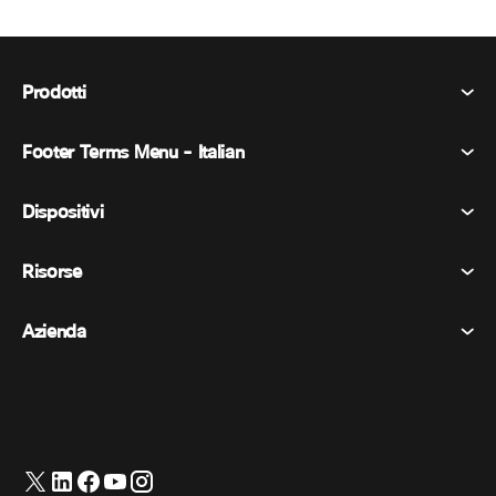
Prodotti
Footer Terms Menu - Italian
Webex Suite
Riunioni
Dispositivi
Termini e condizioni
Chiamata
Informativa sulla privacy
Risorse
Dispositivi della stanza
Messaggistica
Biscotti
Dispositivi da scrivania
Eventi
Azienda
Prezzi
Marchi
Lavagne digitali
Messaggi video
Scaricare
Italiano
Cisco
Telefoni
简体中文 (Cinese semplificato)
Sondaggi
Centro assistenza
Programma di difesa dei clienti Webex
Telecamere
繁體中文 (Cinese tradizionale)
Webinars
Comunità Webex
Contatta il supporto
Cuffie
English (Inglese)