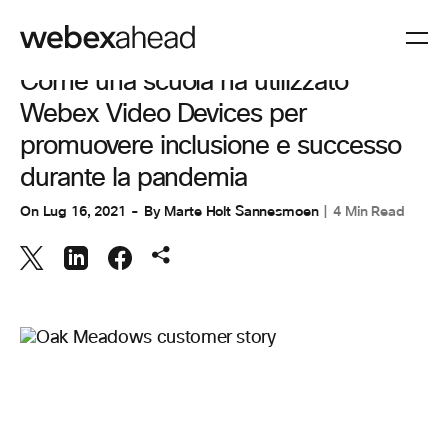
CUSTOMER STORIES
,
CUSTOMER STORIES
,
SPAZI DI LAVORO
Come una scuola ha utilizzato
Webex Video Devices per
promuovere inclusione e successo
durante la pandemia
On
Lug 16, 2021
By
Marte Holt Sannesmoen
4 Min Read