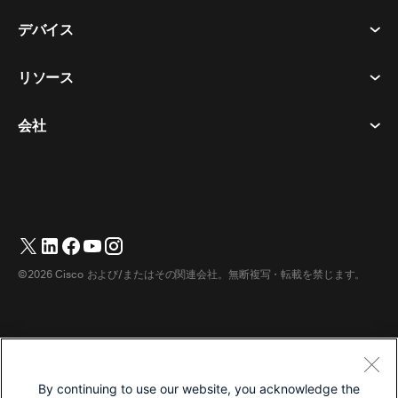
会議
デバイス​
利用規約
通話
プライバシーステートメント
リソース
ヘッドセット​
メッセージング
クッキー
カメラ​
イベント
会社
ダウンロード​
商標
Desk シリーズ​
ビデオ メッセージング
ヘルプセンター​
日本語
Cisco
Room シリーズ​
简体中文
(
簡体中国語
)
投票
テストミーティングに参加​
Webex カスタマー アドボカシー プログラム
Board シリーズ​
繁體中文
(
繁体中国語
)
ウェビナー
ウェビナー
サポートへのお問い合わせ
Phone シリーズ​
English
(
英語
)
ホワイトボード
アクセシビリティ
営業担当へのお問い合わせ
©2026 Cisco および/またはその関連会社。無断複写・転載を禁じます。
アクセサリ​
Français
(
フランス語
)
クラウド コンタクト センター
インクルーシブ
Webex マーチャンダイズストア
部屋のデバイス
Deutsch
(
ドイツ語
)
CPaaS
価格
キャリア
デスクデバイス
Italiano
(
イタリア語
)
ダウンロード
利用規約
By continuing to use our website, you acknowledge the
デジタルホワイトボード
한국어
(
韓国語
)