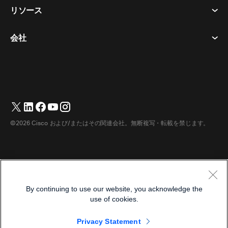
プライバシーステートメント
リソース
ヘッドセット​
メッセージング
クッキー
カメラ​
イベント
会社
ダウンロード​
商標
Desk シリーズ​
ビデオ メッセージング
ヘルプセンター​
日本語
Cisco
Room シリーズ​
English
(
英語
)
投票
テストミーティングに参加​
Webex カスタマー アドボカシー プログラム
Board シリーズ​
ウェビナー
ウェビナー
サポートへのお問い合わせ
Phone シリーズ​
ホワイトボード
アクセシビリティ
営業担当へのお問い合わせ
©2026 Cisco および/またはその関連会社。無断複写・転載を禁じます。
アクセサリ​
クラウド コンタクト センター
インクルーシブ
Webex マーチャンダイズストア
部屋のデバイス
CPaaS
価格
キャリア
デスクデバイス
ダウンロード
利用規約
デジタルホワイトボード
By continuing to use our website, you acknowledge the
プライバシーステートメント
ヘルプ センター
use of cookies.
電話
クッキー
Webex コミュニティ
Privacy Statement
商標