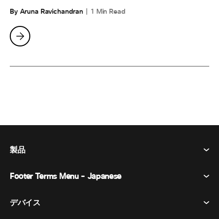
By Aruna Ravichandran
1 Min Read
製品
Footer Terms Menu - Japanese
Webex Suite
会議
デバイス​
利用規約
通話