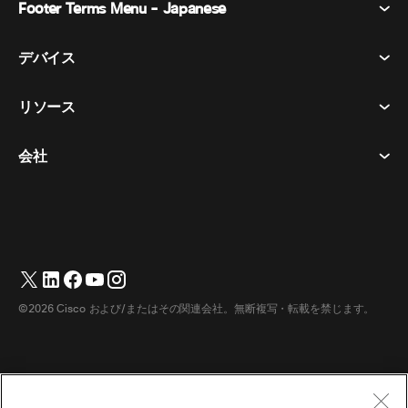
Footer Terms Menu - Japanese
Webex Suite
会議
デバイス​
利用規約
通話
プライバシーステートメント
リソース
ヘッドセット​
メッセージング
クッキー
カメラ​
イベント
会社
ダウンロード​
商標
Desk シリーズ​
ビデオ メッセージング
ヘルプセンター​
日本語
Cisco
Room シリーズ​
简体中文
(
簡体中国語
)
投票
テストミーティングに参加​
Webex カスタマー アドボカシー プログラム
Board シリーズ​
繁體中文
(
繁体中国語
)
ウェビナー
ウェビナー
サポートへのお問い合わせ
Phone シリーズ​
Français
(
フランス語
)
ホワイトボード
アクセシビリティ
営業担当へのお問い合わせ
©2026 Cisco および/またはその関連会社。無断複写・転載を禁じます。
アクセサリ​
Deutsch
(
ドイツ語
)
クラウド コンタクト センター
インクルーシブ
Webex マーチャンダイズストア
部屋のデバイス
Italiano
(
イタリア語
)
CPaaS
価格
キャリア
デスクデバイス
한국어
(
韓国語
)
ダウンロード