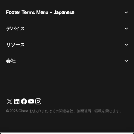
Footer Terms Menu - Japanese
Webex Suite
会議
デバイス​
利用規約
通話
プライバシーステートメント
リソース
ヘッドセット​
メッセージング
クッキー
カメラ​
イベント
会社
ダウンロード​
商標
Desk シリーズ​
ビデオ メッセージング
ヘルプセンター​
日本語
Cisco
Room シリーズ​
English
(
英語
)
投票
テストミーティングに参加​
Webex カスタマー アドボカシー プログラム
Board シリーズ​
ウェビナー
ウェビナー
サポートへのお問い合わせ
Phone シリーズ​
ホワイトボード
アクセシビリティ
営業担当へのお問い合わせ
©2026 Cisco および/またはその関連会社。無断複写・転載を禁じます。
アクセサリ​
クラウド コンタクト センター
インクルーシブ
Webex マーチャンダイズストア
部屋のデバイス
CPaaS
価格