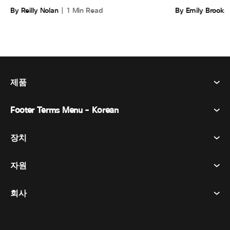
By Emily Brooks
By Reilly Nolan
1 Min Read
제품
Footer Terms Menu - Korean
Webex Suite
회의
장치
이용약관
부름
개인정보 보호정책
자원
객실 장치
메시징
쿠키
데스크 디바이스
이벤트
회사
가격
상표
디지털 화이트보드
비디오 메시징
다운로드
한국어
Cisco
전화
简体中文
(
중국어 간체
)
투표