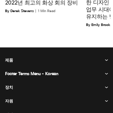
한 디자인
2022년 최고의 화상 회의 장비
업무 시대
By Derek Stevens
1 Min Read
유지하는 
By Emily Brooks
제품
Footer Terms Menu - Korean
Webex Suite
회의
장치
이용약관
부름
개인정보 보호정책
자원
객실 장치
메시징
쿠키
데스크 디바이스
이벤트