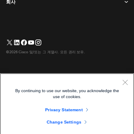
회사
가격
상표
디지털 화이트보드
비디오 메시징
다운로드
한국어
Cisco
전화
简体中文
(
중국어 간체
)
투표
도움말 센터
Webex 고객 옹호 프로그램
카메라
繁體中文
(
중국어 번체
)
웨비나
Webex 커뮤니티
지원에 문의하세요
헤드셋
English
(
영어
)
화이트보딩
제품 필수 사항
영업에 문의하세요
©2026 Cisco 및/또는 그 계열사. 모든 권리 보유.
객실 액세서리
Français
(
불어
)
클라우드 컨택센터
웹 세미나 시청
Webex 상품 매장
Deutsch
(
독어
)
CPaaS
앱 허브
경력
Italiano
(
이태리어
)
접근성
이용약관
By continuing to use our website, you acknowledge the
日本語
(
일어
)
개인정보 보호정책
개발자
use of cookies.
Português
(
브라질 포르투갈어
)
쿠키
Privacy Statement
상표
Español
(
스페인어
)
한국어
Change Settings