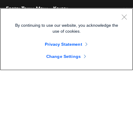
Footer Terms Menu - Korean
Webex Suite
회의
장치
이용약관
By continuing to use our website, you acknowledge the
use of cookies.
부름
개인정보 보호정책
자원
객실 장치
메시징
Privacy Statement
쿠키
데스크 디바이스
이벤트
회사
Change Settings
가격
상표
디지털 화이트보드
비디오 메시징
다운로드
한국어
Cisco
전화
简体中文
(
중국어 간체
)
투표
도움말 센터
Webex 고객 옹호 프로그램
카메라
繁體中文
(
중국어 번체
)
웨비나
Webex 커뮤니티
지원에 문의하세요
헤드셋
Français
(
불어
)
화이트보딩
제품 필수 사항
영업에 문의하세요
©2026 Cisco 및/또는 그 계열사. 모든 권리 보유.
객실 액세서리
Deutsch
(
독어
)
클라우드 컨택센터
웹 세미나 시청
Webex 상품 매장
Italiano
(
이태리어
)
CPaaS
앱 허브
경력