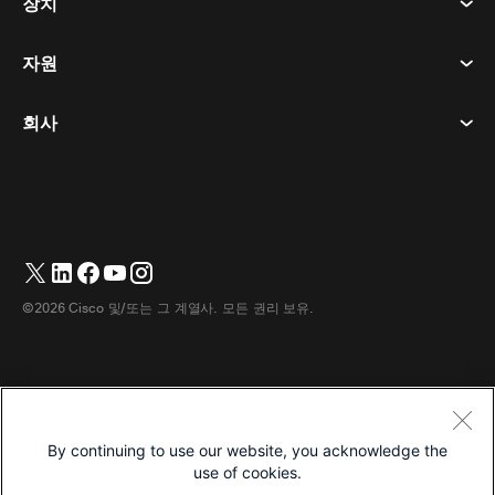
장치
이용약관
부름
개인정보 보호정책
자원
객실 장치
메시징
쿠키
데스크 디바이스
이벤트
회사
가격
상표
디지털 화이트보드
비디오 메시징
다운로드
한국어
Cisco
전화
简体中文
(
중국어 간체
)
투표
도움말 센터
Webex 고객 옹호 프로그램
카메라
繁體中文
(
중국어 번체
)
웨비나
Webex 커뮤니티
지원에 문의하세요
헤드셋
Français
(
불어
)
화이트보딩
제품 필수 사항
영업에 문의하세요
©2026 Cisco 및/또는 그 계열사. 모든 권리 보유.
객실 액세서리
Deutsch
(
독어
)
클라우드 컨택센터
웹 세미나 시청
Webex 상품 매장
Italiano
(
이태리어
)
CPaaS
앱 허브
경력
日本語
(
일어
)
접근성
이용약관
By continuing to use our website, you acknowledge the
Português
(
브라질 포르투갈어
)
개인정보 보호정책
개발자
use of cookies.