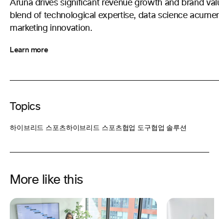
Aruna drives significant revenue growth and brand va
blend of technological expertise, data science acumen,
marketing innovation.
Learn more
Topics
하이브리드 스포츠
하이브리드 스포츠
협업 도구
협업 솔루션
More like this