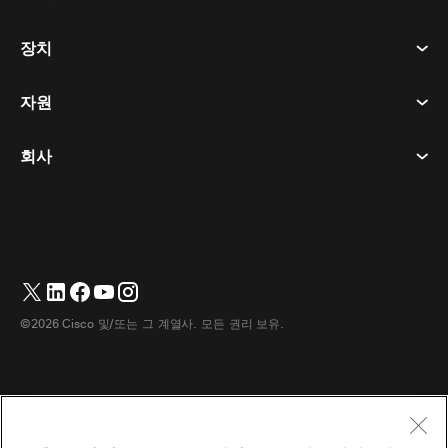
회의
장치
이용약관
부름
개인정보 보호정책
자원
객실 장치
메시징
쿠키
데스크 디바이스
이벤트
회사
가격
상표
디지털 화이트보드
비디오 메시징
다운로드
한국어
Cisco
전화
简体中文
(
중국어 간체
)
투표
도움말 센터
Webex 고객 옹호 프로그램
카메라
繁體中文
(
중국어 번체
)
웨비나
Webex 커뮤니티
지원에 문의하세요
헤드셋
English
(
영어
)
화이트보딩
제품 필수 사항
영업에 문의하세요
©2026 Cisco 및/또는 그 계열사. 모든 권리 보유.
객실 액세서리
Français
(
불어
)
클라우드 컨택센터
웹 세미나 시청
Webex 상품 매장
Deutsch
(
독어
)
CPaaS
앱 허브
경력
Italiano
(
이태리어
)
접근성
이용약관