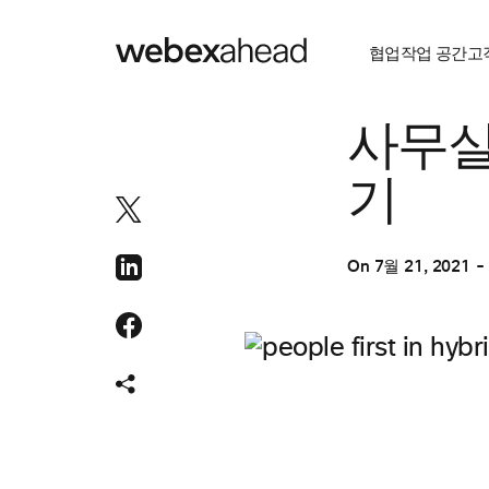
협업
작업 공간
고
협업
사무실
기
On
7월 21, 2021