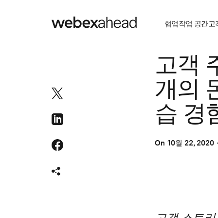
협업
작업 공간
고
협업
고객 주
개의 
습 경
On
10월 22, 2020