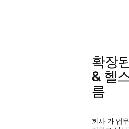
확장된 
& 헬
름
회사
가
업무