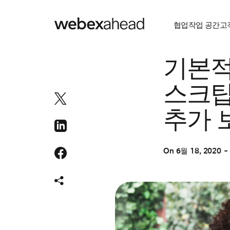
협업
작업 공간
고
협업
기본적
스크탑
추가 
On
6월 18, 2020