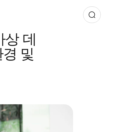
가상 데
경 및