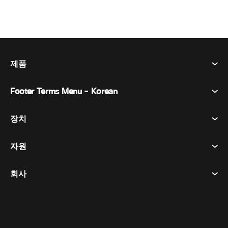
제품
Footer Terms Menu - Korean
Webex Suite
회의
장치
이용약관
부름
개인정보 보호정책
자원
객실 장치
메시징
쿠키
데스크 디바이스
이벤트
회사
가격
상표
디지털 화이트보드
비디오 메시징
다운로드
한국어
Cisco
전화
简体中文
(
중국어 간체
)
투표
도움말 센터
Webex 고객 옹호 프로그램
카메라
繁體中文
(
중국어 번체
)