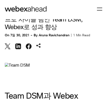
CUSTOMER STORIES
,
협업
프로 사이클 팀인 Team DSM,
Webex로 성과 향상
On
7월 30, 2021
By
Aruna Ravichandran
1 Min Read
Team DSM과 Webex