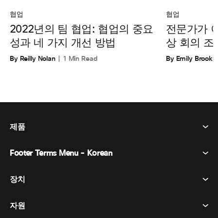
협업
협업
전문가가 
2022년의 팀 협업: 협업의 중요
상 회의 조
성과 네 가지 개선 방법
By Emily Brooks
By Reilly Nolan
1 Min Read
제품
Footer Terms Menu - Korean
Webex Suite
회의
장치
이용약관
부름
개인정보 보호정책
자원
객실 장치
메시징
쿠키