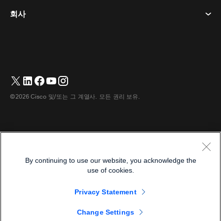
데스크 디바이스
이벤트
회사
가격
상표
디지털 화이트보드
비디오 메시징
다운로드
한국어
Cisco
전화
简体中文
(
중국어 간체
)
투표
도움말 센터
Webex 고객 옹호 프로그램
카메라
繁體中文
(
중국어 번체
)
웨비나
Webex 커뮤니티
지원에 문의하세요
헤드셋
English
(
영어
)
화이트보딩
제품 필수 사항
영업에 문의하세요
©2026 Cisco 및/또는 그 계열사. 모든 권리 보유.
객실 액세서리
Français
(
불어
)
클라우드 컨택센터
웹 세미나 시청
Webex 상품 매장
Deutsch
(
독어
)
CPaaS
앱 허브
경력
Italiano
(
이태리어
)
접근성
이용약관
By continuing to use our website, you acknowledge the
日本語
(
일어
)
개인정보 보호정책
개발자
use of cookies.
Português
(
브라질 포르투갈어
)
쿠키
Privacy Statement
상표
Español
(
스페인어
)
한국어
Change Settings