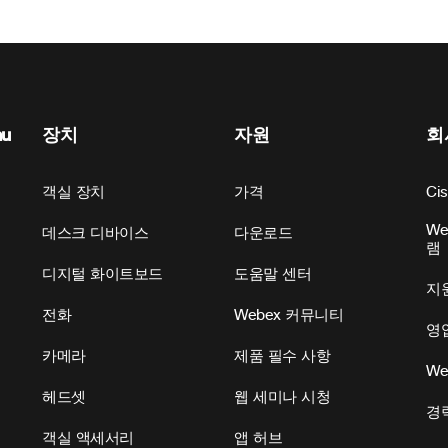
nu
장치
자원
회
객실 장치
가격
Ci
We
데스크 디바이스
다운로드
램
디지털 화이트보드
도움말 센터
지
전화
Webex 커뮤니티
영
카메라
제품 필수 사항
We
헤드셋
웹 세미나 시청
경
객실 액세서리
앱 허브