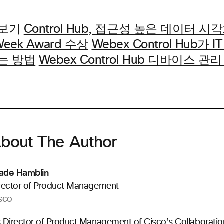
보기
Control Hub, 접근성 높은 데이터 
 Week Award 수상
Webex Control Hub가
는 방법
Webex Control Hub 디바이스 관
bout The Author
de Hamblin
rector of Product Management
sco
 Director of Product Management of Cisco’s Collaboration