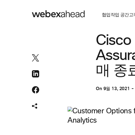
협업
작업 공간
고
협업
Cisco 
Assur
매 종료
On
9월 13, 2021