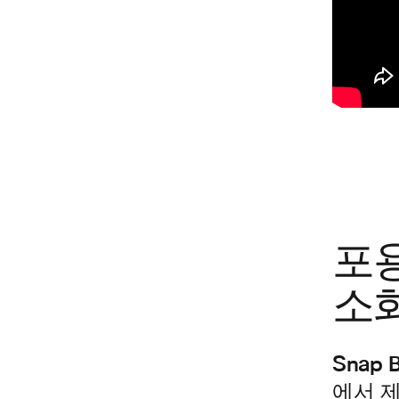
포용
소
Snap
에서​ 