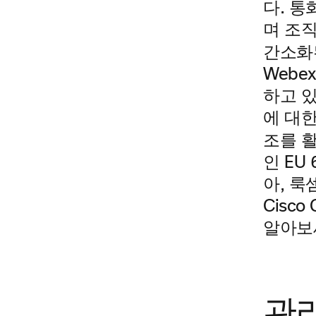
다. 통
며 조직
간소화된 
Webe
하고 있
에 대
조를 
인 EU
아, 
Cisco
알아보
관리