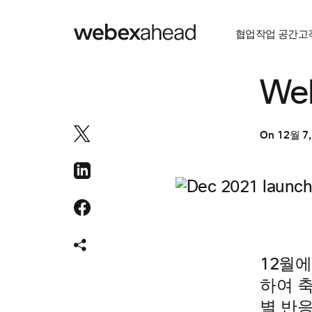
협업
작업 공간
고
협업
We
On
12월 7,
12월
하여 
별 반