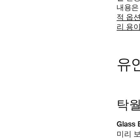
내용은
적 옵
리 용이
유
탁월
Glass
미리 