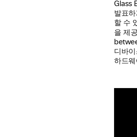
Glass
발표하게
할 수 
을 제
betw
디바이스
하드웨어