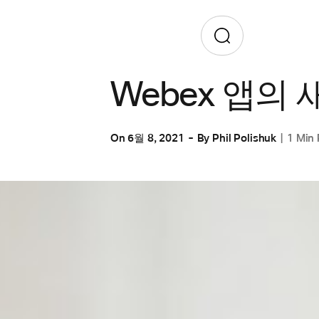
협업
Webex 앱의 
On
6월 8, 2021
By
Phil Polishuk
1 Min