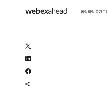
협업
작업 공간
고