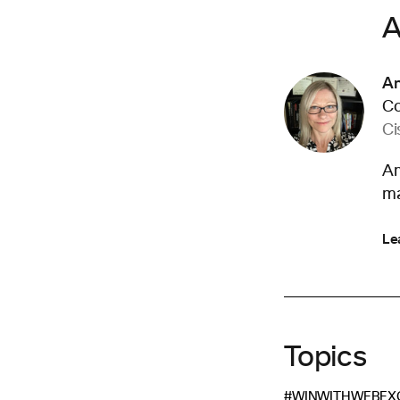
A
Am
Co
Ci
Am
ma
Le
Topics
#WINWITHWEBEX