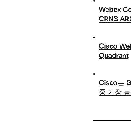
Webex 
CRNS A
Cisco W
Quadrant
Cisco는
중 가장 