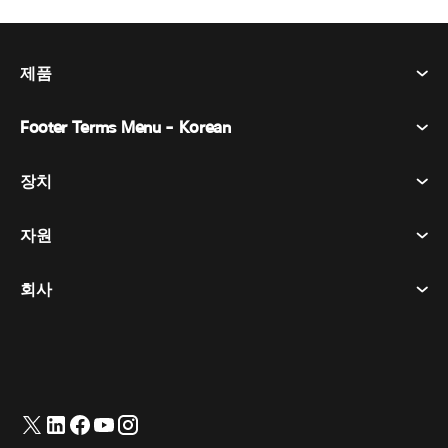
제품
Footer Terms Menu - Korean
Webex Suite
회의
장치
이용약관
부름
개인정보 보호정책
자원
객실 장치
메시징
쿠키
데스크 디바이스
이벤트
회사
가격
상표
디지털 화이트보드
비디오 메시징
다운로드
한국어
Cisco
전화
简体中文
(
중국어 간체
)
투표
도움말 센터
Webex 고객 옹호 프로그램
카메라
繁體中文
(
중국어 번체
)
웨비나
Webex 커뮤니티
지원에 문의하세요
헤드셋
English
(
영어
)
화이트보딩
제품 필수 사항