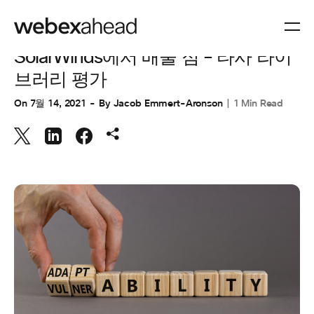
CUSTOMER STORIES
,
CUSTOMER STORIES
,
공학
SolarWinds에서 배울 점 – 타사 라이
브러리 평가
On
7월 14, 2021
By
Jacob Emmert-Aronson
1 Min Read