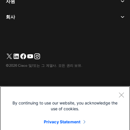
자원
객실 장치
메시징
쿠키
데스크 디바이스
이벤트
회사
가격
상표
디지털 화이트보드
비디오 메시징
다운로드
한국어
Cisco
전화
简体中文
(
중국어 간체
)
투표
도움말 센터
Webex 고객 옹호 프로그램
카메라
繁體中文
(
중국어 번체
)
웨비나
Webex 커뮤니티
지원에 문의하세요
헤드셋
English
(
영어
)
화이트보딩
제품 필수 사항
영업에 문의하세요
©2026 Cisco 및/또는 그 계열사. 모든 권리 보유.
객실 액세서리
Français
(
불어
)
클라우드 컨택센터
웹 세미나 시청
Webex 상품 매장
Deutsch
(
독어
)
CPaaS
앱 허브
경력
日本語
(
일어
)
접근성
이용약관
By continuing to use our website, you acknowledge the
Português
(
브라질 포르투갈어
)
개인정보 보호정책
개발자
use of cookies.
Español
(
스페인어
)
쿠키
Privacy Statement
상표