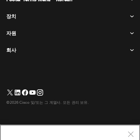
회의
장치
이용약관
부름
개인정보 보호정책
자원
객실 장치
메시징
쿠키
데스크 디바이스
이벤트
회사
가격
상표
디지털 화이트보드
비디오 메시징
다운로드
한국어
Cisco
전화
简体中文
(
중국어 간체
)
투표
도움말 센터
Webex 고객 옹호 프로그램
카메라
繁體中文
(
중국어 번체
)
웨비나
Webex 커뮤니티
지원에 문의하세요
헤드셋
English
(
영어
)
화이트보딩
제품 필수 사항
영업에 문의하세요
©2026 Cisco 및/또는 그 계열사. 모든 권리 보유.
객실 액세서리
Français
(
불어
)
클라우드 컨택센터
웹 세미나 시청
Webex 상품 매장
Deutsch
(
독어
)
CPaaS
앱 허브
경력
Italiano
(
이태리어
)
접근성
이용약관