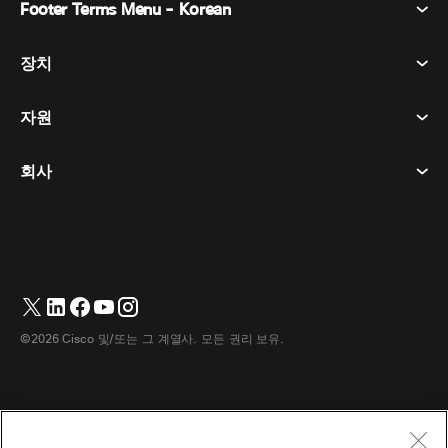
Footer Terms Menu - Korean
Webex Suite
회의
장치
이용약관
부름
개인정보 보호정책
자원
객실 장치
메시징
쿠키
데스크 디바이스
이벤트
회사
가격
상표
디지털 화이트보드
비디오 메시징
다운로드
한국어
Cisco
전화
简体中文
(
중국어 간체
)
투표
도움말 센터
Webex 고객 옹호 프로그램
카메라
繁體中文
(
중국어 번체
)
웨비나
Webex 커뮤니티
지원에 문의하세요
헤드셋
Français
(
불어
)
화이트보딩
제품 필수 사항
영업에 문의하세요
©2026 Cisco 및/또는 그 계열사. 모든 권리 보유.
객실 액세서리
Deutsch
(
독어
)
클라우드 컨택센터
웹 세미나 시청
Webex 상품 매장
Italiano
(
이태리어
)
CPaaS
앱 허브
경력
日本語
(
일어
)
접근성