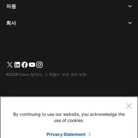
개인정보 보호정책
자원
객실 장치
메시징
쿠키
데스크 디바이스
이벤트
회사
가격
상표
디지털 화이트보드
비디오 메시징
다운로드
한국어
Cisco
전화
简体中文
(
중국어 간체
)
투표
도움말 센터
Webex 고객 옹호 프로그램
카메라
繁體中文
(
중국어 번체
)
웨비나
Webex 커뮤니티
지원에 문의하세요
헤드셋
Français
(
불어
)
화이트보딩
제품 필수 사항
영업에 문의하세요
©2026 Cisco 및/또는 그 계열사. 모든 권리 보유.
객실 액세서리
Deutsch
(
독어
)
클라우드 컨택센터
웹 세미나 시청
Webex 상품 매장
Italiano
(
이태리어
)
CPaaS
앱 허브
경력
日本語
(
일어
)
접근성
이용약관
By continuing to use our website, you acknowledge the
Português
(
브라질 포르투갈어
)
개인정보 보호정책
개발자
use of cookies.
Español
(
스페인어
)
쿠키
Privacy Statement
상표