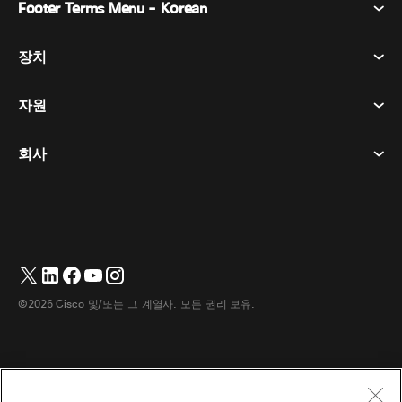
Footer Terms Menu - Korean
Webex Suite
회의
장치
이용약관
부름
개인정보 보호정책
자원
객실 장치
메시징
쿠키
데스크 디바이스
이벤트
회사
가격
상표
디지털 화이트보드
비디오 메시징
다운로드
한국어
Cisco
전화
简体中文
(
중국어 간체
)
투표
도움말 센터
Webex 고객 옹호 프로그램
카메라
繁體中文
(
중국어 번체
)
웨비나
Webex 커뮤니티
지원에 문의하세요
헤드셋
Français
(
불어
)
화이트보딩
제품 필수 사항
영업에 문의하세요
©2026 Cisco 및/또는 그 계열사. 모든 권리 보유.
객실 액세서리
Deutsch
(
독어
)
클라우드 컨택센터
웹 세미나 시청
Webex 상품 매장
Italiano
(
이태리어
)
CPaaS
앱 허브
경력
日本語
(
일어
)
접근성