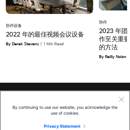
协作
协作设备
2023 
2022 年的最佳视频会议设备
作至关重要
By Derek Stevens
1 Min Read
的方法
By Reilly Nolan
产品
By continuing to use our website, you acknowledge the
Footer Terms Menu - Chinese (Simplified)
Webex Suite
use of cookies.
会议
Privacy Statement
设备
条款和条件