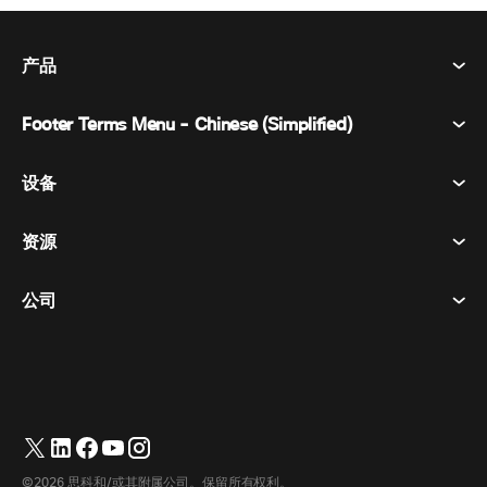
产品
Footer Terms Menu - Chinese (Simplified)
Webex Suite
会议
设备
条款和条件
呼唤
隐私声明
资源
房间设备
消息传递
曲奇饼
桌面设备
活动
公司
价格
商标
数字白板
视频消息
下载
简体中文
Cisco
电话
繁體中文
(
繁体中文
)
轮询
帮助中心
Webex 客户宣传计划
相机
Français
(
法语
)
网络研讨会
Webex 社区
联系支持
耳机
Deutsch
(
德语
)
白板
产品概要
联系销售人员
©2026 思科和/或其附属公司。保留所有权利。