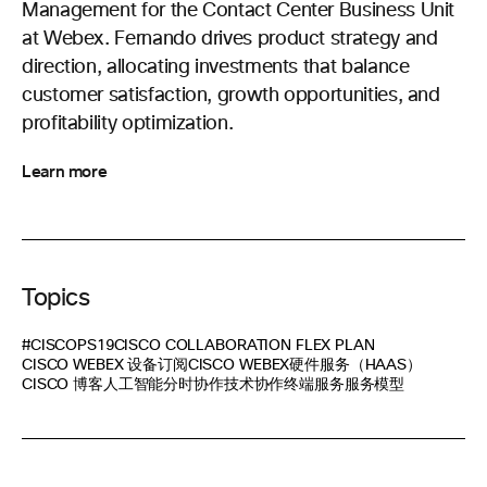
Management for the Contact Center Business Unit
at Webex. Fernando drives product strategy and
direction, allocating investments that balance
customer satisfaction, growth opportunities, and
profitability optimization.
Learn more
Topics
#CISCOPS19
CISCO COLLABORATION FLEX PLAN
CISCO WEBEX 设备订阅
CISCO WEBEX硬件服务（HAAS）
CISCO 博客
人工智能
分时协作技术
协作终端
服务服务模型