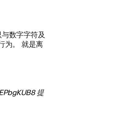
非只与数字字符及
行为。 就是离
jTjEPbgKUB8 提