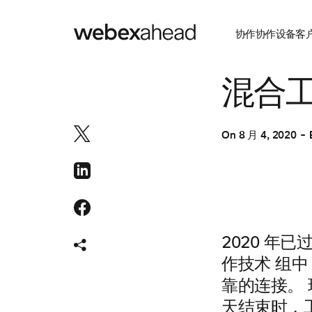
协作
协作设备
客
协作
混合
On
8 月 4, 2020
2020 年
作技术
组中
靠的连接。
天结束时，