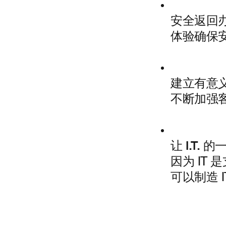
安全返回
体验确保
建立有意
不断加强
让 I.T.
因为 IT
可以制造 