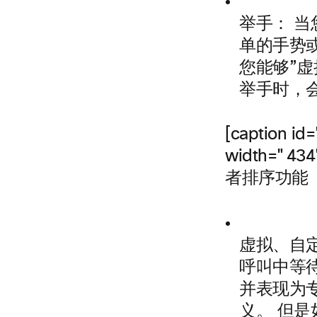
举手
：
当
单的手势或
您能够”虚
举手时，
[caption id
width="434
者排序功能
虚拟、自
呼叫中等
并表现为
义。 但