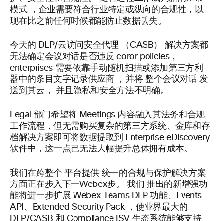
模式
，企业需要符合行业特定或纵向的合规性，以
现在比之前任何时候都能防止数据丢失。
今天的 DLP/
云访问安全代理 （
CASB
）
解决方案都
无法确定会议对话是否违反 coror policies，
enterprises
需要依靠手动随机扫描或添加第三方利
器中的条目
文字记录供应商
，并将
整个会议对话
发
送到其云，
并且隐私和安全方法不明确。
Legal
部门希望将 Meetings
内容融入其法务和合规
工作流程，但无需购买复杂的第三方系统、金库和存
档解决方案即可将数据提取到 Enterprise eDiscovery
软件中，这一点已无法大幅提升总体拥有成本。
我们在跨整个
平台提供
统一的合规与保护解决方案
方面正在步入下一Webex步。
我们
推出的新增强功
能将进一步扩展 Webex Teams DLP
功能、Events
API
、Extended Security Pack
，使业界最大的
DLP/CASB 和 Compliance ISV
生态系统能够支持