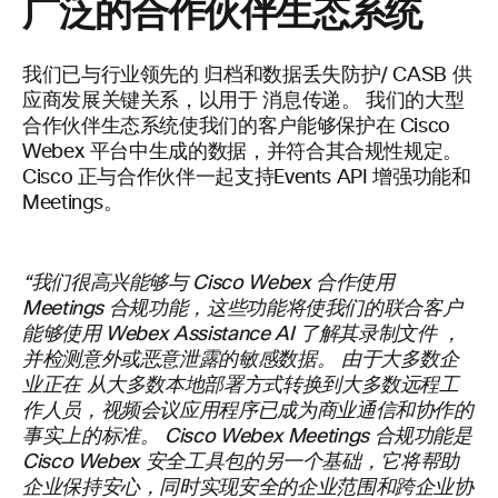
广泛的合作伙伴生态系统
我们已与行业领先的
归档和数据丢失防护/
CASB
供
应商发展关键关系，以用于
消息传递
。
我们的大型
合作伙伴生态系统使我们的客户能够保护在 Cisco
Webex 平台中生成的数据，并符合其合规性规定。
Cisco 正与合作伙伴一起支持
Events API 增强功能
和
Meetings
。
“我们很高兴能够与 Cisco
Webex
合作使用
Meetings
合规功能，这些功能将使我们的联合客户
能够使用 Webex Assistance AI 了解其录制文件
，
并检测意外或恶意泄露的敏感数据。 由于大多数企
业正在
从大多数本地部署方式转换到大多数远程工
作人员，视频会议应用程序已成为商业通信和协作的
事实上的标准。 Cisco
Webex
Meetings 合规功能是
Cisco
Webex
安全工具包的另一个基础，它将帮助
企业保持安心，同时实现安全的企业范围和跨企业协