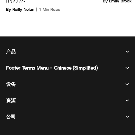
By Emily Brooks
By Reilly Nolan
1 Min Read
产品
Footer Terms Menu - Chinese (Simplified)
Webex Suite
会议
设备
条款和条件
呼唤
隐私声明
资源
房间设备
消息传递
曲奇饼
桌面设备
活动
公司
价格
商标
数字白板
视频消息
下载
简体中文
Cisco