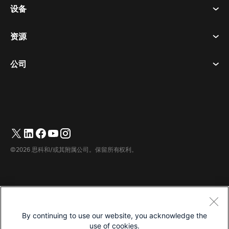
会议
设备
条款和条件
呼唤
隐私声明
资源
房间设备
消息传递
曲奇饼
桌面设备
活动
公司
价格
商标
数字白板
视频消息
下载
简体中文
Cisco
电话
繁體中文
(
繁体中文
)
轮询
帮助中心
Webex 客户宣传计划
相机
English
(
英语
)
网络研讨会
Webex 社区
联系支持
耳机
Français
(
法语
)
白板
产品概要
联系销售人员
©2026 思科和/或其附属公司。保留所有权利。
客房配件
Deutsch
(
德语
)
云联络中心
观看网络研讨会
Webex 商品商店
Italiano
(
意大利语
)
CPaaS
应用中心
职业
日本語
(
日语
)
无障碍设施
条款和条件
By continuing to use our website, you acknowledge the
한국어
(
韩语
)
隐私声明
开发人员
use of cookies.