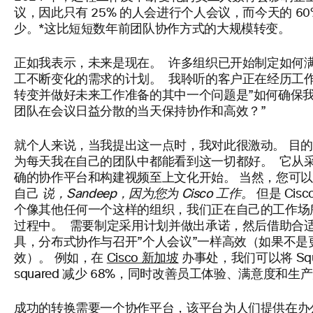
议，因此只有 25% 的人会进行个人会议，而今天的 60
少。*这比短短数年前团队协作方式的大规模转变。
正如我表示，未来是现在。 许多组织已开始制定如何
工不断变化的需求的计划。 我聆听的客户正在经历工
转变并做好未来工作准备的其中一个问题是”如何确保
团队在会议日益分散的当天保持协作和高效？”
就个人来说，当我提出这一点时，我对此很激动。 目的
为每天我在自己的团队中都能看到这一切都好。 它从
确的协作平台和构建视频至上文化开始。 当然，您可
自己
说，Sandeep，因为您为 Cisco 工作。
但是 Cisc
个像其他任何一个这样的组织，我们正在自己的工作场
过程中。 需要制定采用计划并做出承诺，然后借助合
具，分布式协作与召开”个人会议”一样高效（如果不是
效）。 例如，在
Cisco 新加坡
办事处，我们可以将 Squ
squared 减少 68%，同时改善员工体验、满意度和生
成功的转换需要一个协作平台，该平台为人们提供在办