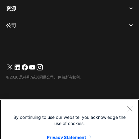
隐私声明
资源
房间设备
消息传递
曲奇饼
桌面设备
活动
公司
价格
商标
数字白板
视频消息
下载
简体中文
Cisco
电话
繁體中文
(
繁体中文
)
轮询
帮助中心
Webex 客户宣传计划
相机
English
(
英语
)
网络研讨会
Webex 社区
联系支持
耳机
Français
(
法语
)
白板
产品概要
联系销售人员
©2026 思科和/或其附属公司。保留所有权利。
客房配件
Deutsch
(
德语
)
云联络中心
观看网络研讨会
Webex 商品商店
Italiano
(
意大利语
)
CPaaS
应用中心
职业
日本語
(
日语
)
无障碍设施
条款和条件
By continuing to use our website, you acknowledge the
한국어
(
韩语
)
隐私声明
开发人员
use of cookies.
Português
(
葡萄牙语（巴西）
)
曲奇饼
Privacy Statement