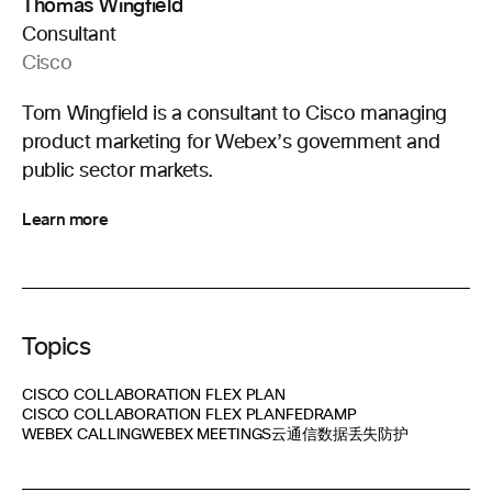
Thomas Wingfield
Consultant
Cisco
Tom Wingfield is a consultant to Cisco managing
product marketing for Webex’s government and
public sector markets.
Learn more
Topics
CISCO COLLABORATION FLEX PLAN
CISCO COLLABORATION FLEX PLAN
FEDRAMP
WEBEX CALLING
WEBEX MEETINGS
云通信
数据丢失防护