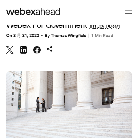
协作
Webex For Government 超越预期
On
3 月 31, 2022
By
Thomas Wingfield
1 Min Read