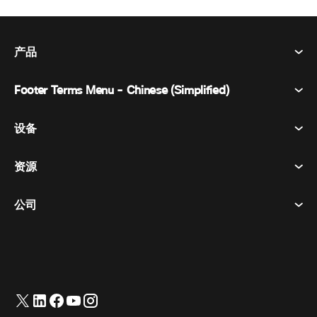
产品
Footer Terms Menu - Chinese (Simplified)
Webex Suite
会议
设备
条款和条件
呼唤
隐私声明
资源
房间设备
消息传递
曲奇饼
桌面设备
活动
公司
价格
商标
数字白板
视频消息
下载
简体中文
Cisco
电话
繁體中文
(
繁体中文
)
轮询
帮助中心
Webex 客户宣传计划
相机
English
(
英语
)
网络研讨会
Webex 社区
联系支持
耳机
Français
(
法语
)
白板
产品概要