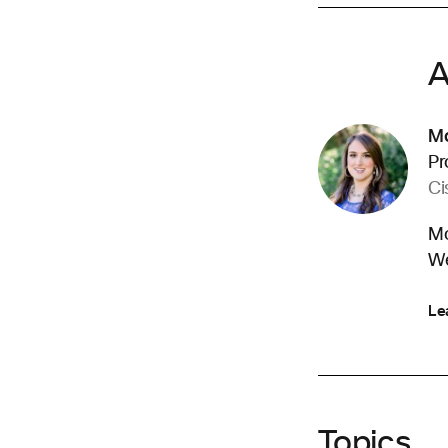
A
Mo
Pr
Ci
Mo
We
Le
Topics