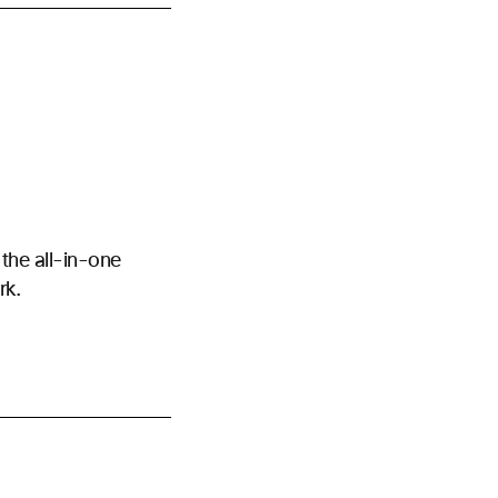
the all-in-one
rk.