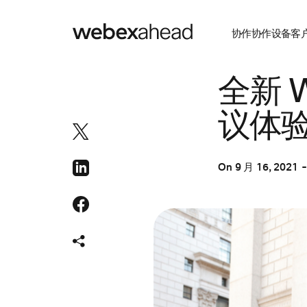
协作
协作设备
客
协作
全新 W
议体
On
9 月 16, 2021