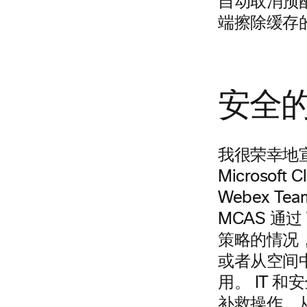
自动取消预
端擦除缓存
安全
我很荣幸地宣布
Microsof
Webex Team
MCAS 通过 
策略的情况
或者从空间中
用。 IT 
补救操作，从