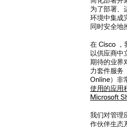
简化部署并减
为了部署、
环境中集成
同时安全地
在 Cisco
，
以供应商中立
期待的业界对协
力套件服务（如 
Online）
使用的应用程
Microsof
我们对管理
作伙伴生态