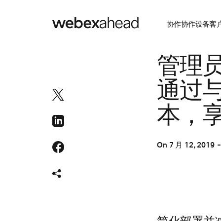
协作
协作设备
客
协作
管理员
通过与 
本，享
On
7 月 12, 2019