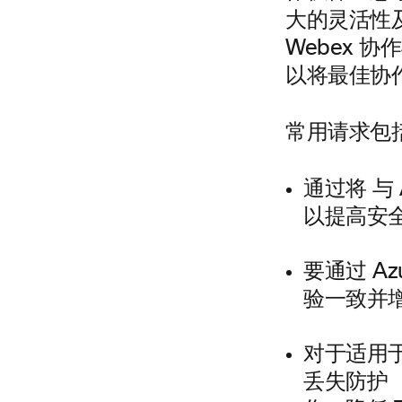
大的灵活性
Webex 协
以将最佳协
常用请求包
通过将 与
以提高安全
要通过 A
验一致并
对于适用于 E
丢失防护 （