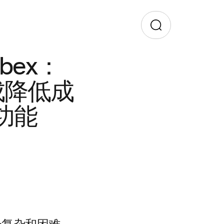
ex：
集成降低成
功能