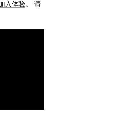
加入体验
。 请