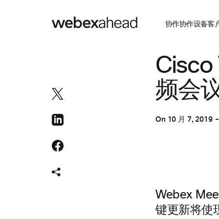
协作
协作设备
客
视频会议
Cisco
频会
On
10 月 7, 2019
Webex M
键更新将使现