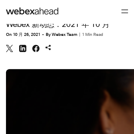
UNCATEGORIZED @ZH-HANS
,
协作
Webex 新动态：2021 年 10 月
On
10 月 26, 2021
By
Webex Team
1 Min Read