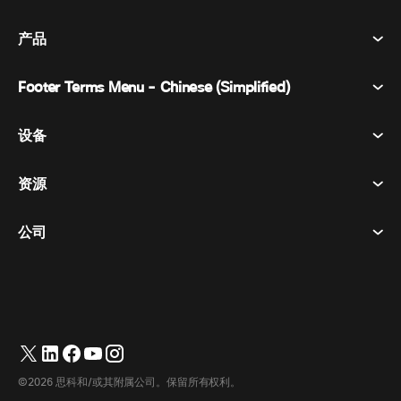
产品
Footer Terms Menu - Chinese (Simplified)
Webex Suite
会议
设备
条款和条件
呼唤
隐私声明
资源
房间设备
消息传递
曲奇饼
桌面设备
活动
公司
价格
商标
数字白板
视频消息
下载
简体中文
Cisco
电话
繁體中文
(
繁体中文
)
轮询
帮助中心
Webex 客户宣传计划
相机
English
(
英语
)
网络研讨会
Webex 社区
联系支持
耳机
Français
(
法语
)
白板
产品概要
联系销售人员
©2026 思科和/或其附属公司。保留所有权利。
客房配件
Deutsch
(
德语
)
云联络中心