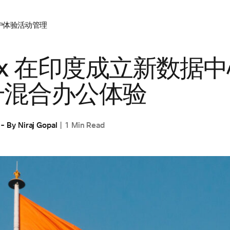
户体验
活动管理
ex 在印度成立新数据
升混合办公体验
By
Niraj Gopal
1 Min Read