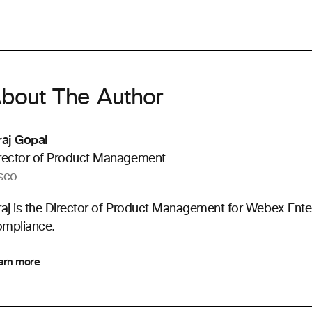
bout The Author
raj Gopal
rector of Product Management
sco
raj is the Director of Product Management for Webex Ente
mpliance.
arn more