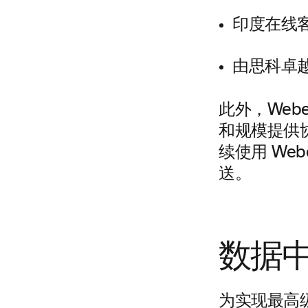
印度在线客
由思科卓
此外，We
和规模提供
续使用 We
送。
数据
为实现最高