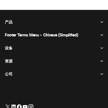
产品
Footer Terms Menu - Chinese (Simplified)
Webex Suite
会议
设备
条款和条件
呼唤
隐私声明
资源
房间设备
消息传递
曲奇饼
桌面设备
活动
公司
价格
商标
数字白板
视频消息
下载
简体中文
Cisco
电话
繁體中文
(
繁体中文
)
轮询
帮助中心
Webex 客户宣传计划
相机
English
(
英语
)
网络研讨会
Webex 社区
联系支持
耳机