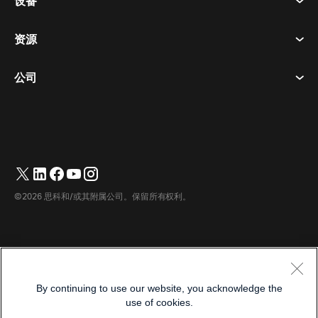
设备
条款和条件
呼唤
隐私声明
资源
房间设备
消息传递
曲奇饼
桌面设备
活动
公司
价格
商标
数字白板
视频消息
下载
简体中文
Cisco
电话
繁體中文
(
繁体中文
)
轮询
帮助中心
Webex 客户宣传计划
相机
English
(
英语
)
网络研讨会
Webex 社区
联系支持
耳机
Français
(
法语
)
白板
产品概要
联系销售人员
©2026 思科和/或其附属公司。保留所有权利。
客房配件
Deutsch
(
德语
)
云联络中心
观看网络研讨会
Webex 商品商店
Italiano
(
意大利语
)
CPaaS
应用中心
职业
日本語
(
日语
)
无障碍设施
条款和条件
By continuing to use our website, you acknowledge the
한국어
(
韩语
)
隐私声明
开发人员
use of cookies.
曲奇饼