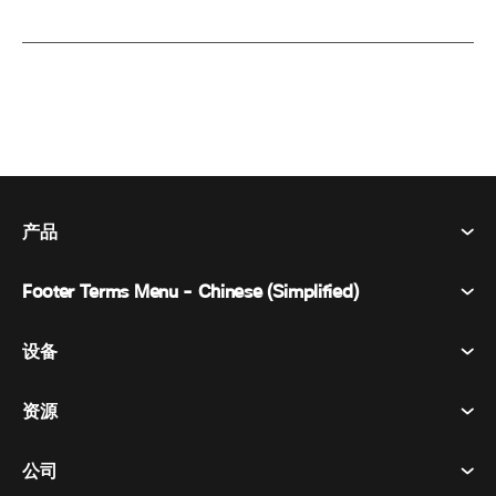
产品
Footer Terms Menu - Chinese (Simplified)
Webex Suite
会议
设备
条款和条件
呼唤
隐私声明
资源
房间设备
消息传递
曲奇饼
桌面设备
活动
公司
价格
商标