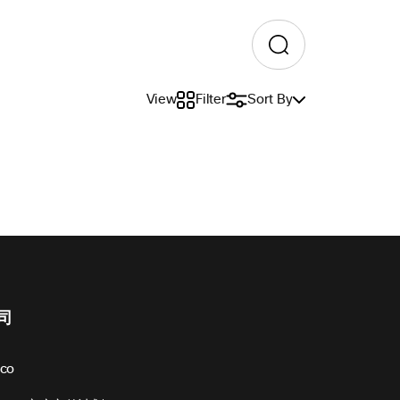
View
Filter
Sort By
司
sco