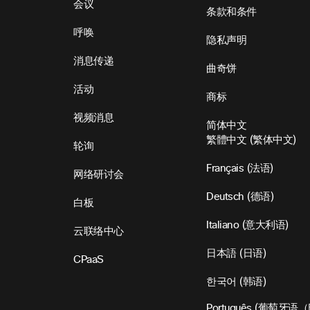
会议
条款和条件
呼唤
隐私声明
消息传递
曲奇饼
活动
商标
视频消息
简体中文
繁體中文
(
繁体中文
)
轮询
Français
(
法语
)
网络研讨会
Deutsch
(
德语
)
白板
Italiano
(
意大利语
)
云联络中心
日本語
(
日语
)
CPaaS
한국어
(
韩语
)
Português
(
葡萄牙语（