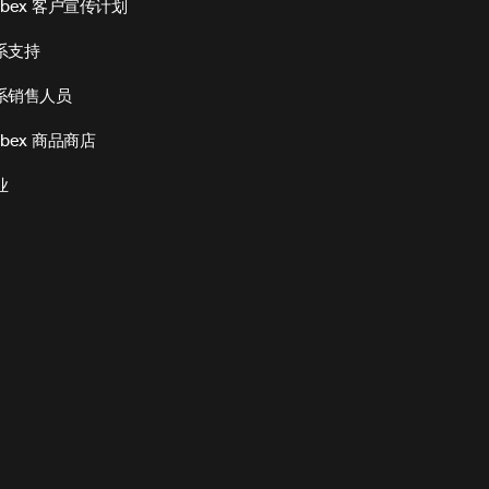
ebex 客户宣传计划
系支持
系销售人员
bex 商品商店
业