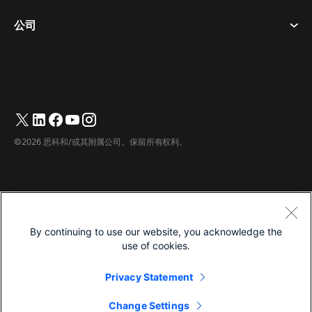
曲奇饼
桌面设备
活动
公司
价格
商标
数字白板
视频消息
下载
简体中文
Cisco
电话
繁體中文
(
繁体中文
)
轮询
帮助中心
Webex 客户宣传计划
相机
Français
(
法语
)
网络研讨会
Webex 社区
联系支持
耳机
Deutsch
(
德语
)
白板
产品概要
联系销售人员
©2026 思科和/或其附属公司。保留所有权利。
客房配件
Italiano
(
意大利语
)
云联络中心
观看网络研讨会
Webex 商品商店
日本語
(
日语
)
CPaaS
应用中心
职业
한국어
(
韩语
)
无障碍设施
条款和条件
By continuing to use our website, you acknowledge the
Português
(
葡萄牙语（巴西）
)
隐私声明
开发人员
use of cookies.
Español
(
西班牙语
)
曲奇饼
Privacy Statement
商标
简体中文
Change Settings