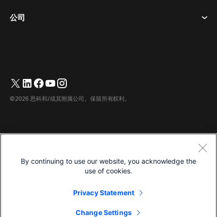
曲奇饼
桌面设备
活动
公司
价格
商标
数字白板
视频消息
下载
简体中文
Cisco
电话
繁體中文
(
繁体中文
)
轮询
帮助中心
Webex 客户宣传计划
相机
Français
(
法语
)
网络研讨会
Webex 社区
联系支持
耳机
Deutsch
(
德语
)
白板
产品概要
联系销售人员
©2026 思科和/或其附属公司。保留所有权利。
客房配件
Italiano
(
意大利语
)
云联络中心
观看网络研讨会
Webex 商品商店
日本語
(
日语
)
CPaaS
应用中心
职业
한국어
(
韩语
)
无障碍设施
条款和条件
By continuing to use our website, you acknowledge the
Português
(
葡萄牙语（巴西）
)
隐私声明
开发人员
use of cookies.
Español
(
西班牙语
)
曲奇饼
Privacy Statement
商标
简体中文
Change Settings