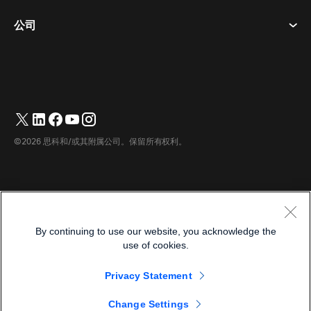
曲奇饼
桌面设备
活动
公司
价格
商标
数字白板
视频消息
下载
简体中文
Cisco
电话
繁體中文
(
繁体中文
)
轮询
帮助中心
Webex 客户宣传计划
相机
Français
(
法语
)
网络研讨会
Webex 社区
联系支持
耳机
Deutsch
(
德语
)
白板
产品概要
联系销售人员
©2026 思科和/或其附属公司。保留所有权利。
客房配件
Italiano
(
意大利语
)
云联络中心
观看网络研讨会
Webex 商品商店
日本語
(
日语
)
CPaaS
应用中心
职业
한국어
(
韩语
)
无障碍设施
条款和条件
By continuing to use our website, you acknowledge the
Português
(
葡萄牙语（巴西）
)
隐私声明
开发人员
use of cookies.
Español
(
西班牙语
)
曲奇饼
Privacy Statement
商标
简体中文
Change Settings