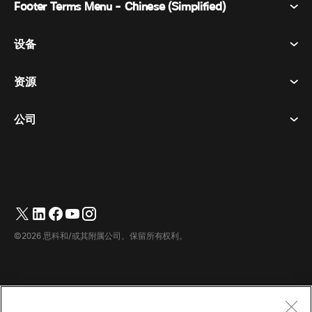
Footer Terms Menu - Chinese (Simplified)
Webex Suite
会议
设备
条款和条件
呼唤
隐私声明
资源
房间设备
消息传递
曲奇饼
桌面设备
活动
公司
价格
商标
数字白板
视频消息
下载
简体中文
Cisco
电话
繁體中文
(
繁体中文
)
轮询
帮助中心
Webex 客户宣传计划
相机
Français
(
法语
)
网络研讨会
Webex 社区
联系支持
耳机
Deutsch
(
德语
)
白板
产品概要
联系销售人员
©2026 思科和/或其附属公司。保留所有权利。
客房配件
Italiano
(
意大利语
)
云联络中心
观看网络研讨会
Webex 商品商店
日本語
(
日语
)
CPaaS
应用中心
职业
한국어
(
韩语
)
无障碍设施