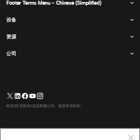
Footer Terms Menu - Chinese (Simplified)
Webex Suite
会议
设备
条款和条件
呼唤
隐私声明
资源
房间设备
消息传递
曲奇饼
桌面设备
活动
公司
价格
商标
数字白板
视频消息
下载
简体中文
Cisco
电话
繁體中文
(
繁体中文
)
轮询
帮助中心
Webex 客户宣传计划
相机
Français
(
法语
)
网络研讨会
Webex 社区
联系支持
耳机
Deutsch
(
德语
)
白板
产品概要
联系销售人员
©2026 思科和/或其附属公司。保留所有权利。
客房配件
Italiano
(
意大利语
)
云联络中心
观看网络研讨会
Webex 商品商店
日本語
(
日语
)
CPaaS
应用中心
职业
한국어
(
韩语
)
无障碍设施