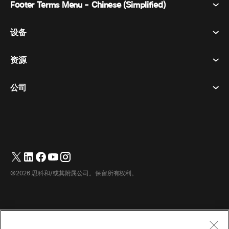
Footer Terms Menu - Chinese (Simplified)
Webex Suite
会议
设备
条款和条件
呼唤
隐私声明
资源
房间设备
消息传递
曲奇饼
桌面设备
活动
公司
价格
商标
数字白板
视频消息
下载
简体中文
Cisco
电话
繁體中文
(
繁体中文
)
轮询
帮助中心
Webex 客户宣传计划
相机
Français
(
法语
)
网络研讨会
Webex 社区
联系支持
耳机
Deutsch
(
德语
)
白板
产品概要
联系销售人员
©2026 思科和/或其附属公司。保留所有权利。
客房配件
Italiano
(
意大利语
)
云联络中心
观看网络研讨会
Webex 商品商店
日本語
(
日语
)
CPaaS
应用中心
职业
한국어
(
韩语
)
无障碍设施