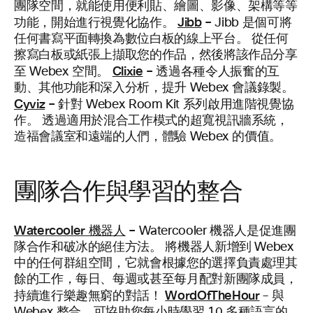
團隊空間，就能使用便利貼、繪圖、影像、架構等等
Jibb
–
功能，開始進行視覺化協作。
Jibb 是個可將
任何書寫平面轉換為數位白板的線上平台。 從任何
擦寫白板或紙張上擷取您的作品，然後將該作品分享
Clixie
–
至 Webex 空間。
透過各種令人振奮的互
動、其他功能和深入分析，提升 Webex 會議錄製。
Cyviz
–
針對 Webex Room Kit 系列啟用進階視覺協
作。 透過適用於混合工作模式的超寬視訊牆系統，
造福會議室和遠端的人們，體驗 Webex 的價值。
團隊合作與學習的整合
Watercooler 機器人
–
Watercooler 機器人是促進團
隊合作和破冰的絕佳方法。 將機器人新增到 Webex
中的任何群組空間，它就會根據您的選擇負責處理其
餘的工作，每日、每週或甚至每月配對新團隊成員，
WordOfTheHour
持續進行樂趣無窮的對話！
– 與
Webex 整合，可協助您每小時學習 10 多種語言的