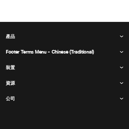
產品
Footer Terms Menu - Chinese (Traditional)
Webex 套件
會議
裝置
條款及條件
呼喚
隱私權聲明
資源
房間設備
訊息傳遞
餅乾
桌面設備
活動
公司
定價
商標
數位白板
視訊訊息
下載
繁體中文
Cisco
電話
简体中文
(
簡體中文
)
輪詢
幫助中心
Webex 客戶倡導計劃
相機
English
(
英語
)