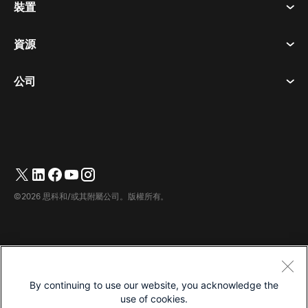
裝置
條款及條件
呼喚
隱私權聲明
資源
房間設備
訊息傳遞
餅乾
桌面設備
活動
公司
定價
商標
數位白板
視訊訊息
下載
繁體中文
Cisco
電話
简体中文
(
簡體中文
)
輪詢
幫助中心
Webex 客戶倡導計劃
相機
English
(
英語
)
網路研討會
Webex 社群
聯繫支援人員
耳機
Français
(
法語
)
白板
產品要點
聯繫銷售人員
©2026 思科和/或其附屬公司。版權所有。
房間配件
Deutsch
(
德語
)
雲端聯絡中心
觀看網路研討會
Webex 商品商店
Italiano
(
義大利語
)
CPaaS
應用中心
職業機會
日本語
(
日語
)
無障礙
條款及條件
By continuing to use our website, you acknowledge the
한국어
(
韓語
)
隱私權聲明
開發商
use of cookies.